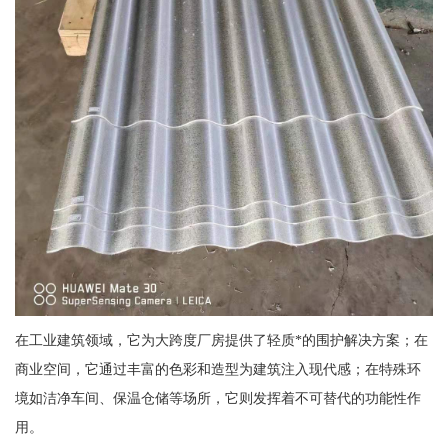
在工业建筑领域，它为大跨度厂房提供了轻质*的围护解决方案；在
商业空间，它通过丰富的色彩和造型为建筑注入现代感；在特殊环
境如洁净车间、保温仓储等场所，它则发挥着不可替代的功能性作
用。