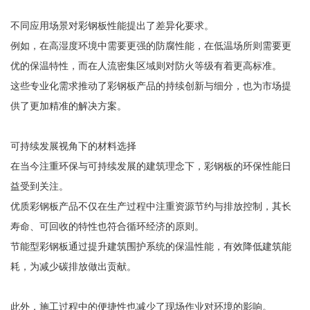
不同应用场景对彩钢板性能提出了差异化要求。
例如，在高湿度环境中需要更强的防腐性能，在低温场所则需要更
优的保温特性，而在人流密集区域则对防火等级有着更高标准。
这些专业化需求推动了彩钢板产品的持续创新与细分，也为市场提
供了更加精准的解决方案。
可持续发展视角下的材料选择
在当今注重环保与可持续发展的建筑理念下，彩钢板的环保性能日
益受到关注。
优质彩钢板产品不仅在生产过程中注重资源节约与排放控制，其长
寿命、可回收的特性也符合循环经济的原则。
节能型彩钢板通过提升建筑围护系统的保温性能，有效降低建筑能
耗，为减少碳排放做出贡献。
此外，施工过程中的便捷性也减少了现场作业对环境的影响。