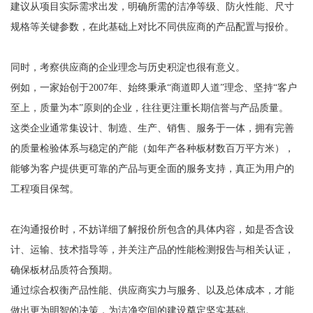
建议从项目实际需求出发，明确所需的洁净等级、防火性能、尺寸
规格等关键参数，在此基础上对比不同供应商的产品配置与报价。
同时，考察供应商的企业理念与历史积淀也很有意义。
例如，一家始创于2007年、始终秉承“商道即人道”理念、坚持“客户
至上，质量为本”原则的企业，往往更注重长期信誉与产品质量。
这类企业通常集设计、制造、生产、销售、服务于一体，拥有完善
的质量检验体系与稳定的产能（如年产各种板材数百万平方米），
能够为客户提供更可靠的产品与更全面的服务支持，真正为用户的
工程项目保驾。
在沟通报价时，不妨详细了解报价所包含的具体内容，如是否含设
计、运输、技术指导等，并关注产品的性能检测报告与相关认证，
确保板材品质符合预期。
通过综合权衡产品性能、供应商实力与服务、以及总体成本，才能
做出更为明智的决策，为洁净空间的建设奠定坚实基础。