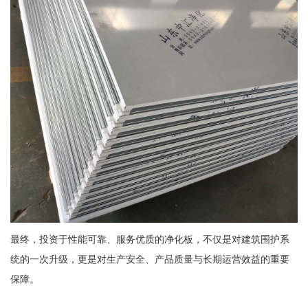
最终，投资于性能可靠、服务优质的净化板，不仅是对建筑围护系
统的一次升级，更是对生产安全、产品质量与长期运营效益的重要
保障。