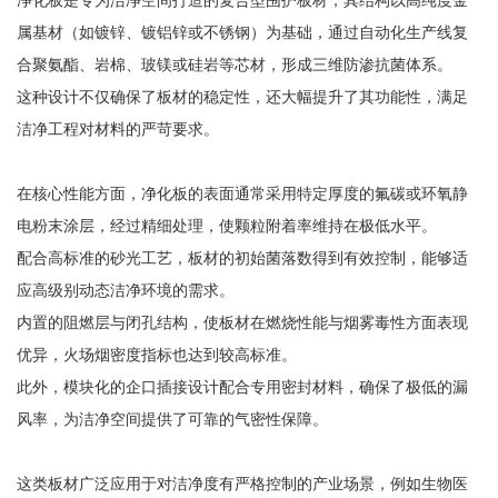
属基材（如镀锌、镀铝锌或不锈钢）为基础，通过自动化生产线复
合聚氨酯、岩棉、玻镁或硅岩等芯材，形成三维防渗抗菌体系。
这种设计不仅确保了板材的稳定性，还大幅提升了其功能性，满足
洁净工程对材料的严苛要求。
在核心性能方面，净化板的表面通常采用特定厚度的氟碳或环氧静
电粉末涂层，经过精细处理，使颗粒附着率维持在极低水平。
配合高标准的砂光工艺，板材的初始菌落数得到有效控制，能够适
应高级别动态洁净环境的需求。
内置的阻燃层与闭孔结构，使板材在燃烧性能与烟雾毒性方面表现
优异，火场烟密度指标也达到较高标准。
此外，模块化的企口插接设计配合专用密封材料，确保了极低的漏
风率，为洁净空间提供了可靠的气密性保障。
这类板材广泛应用于对洁净度有严格控制的产业场景，例如生物医