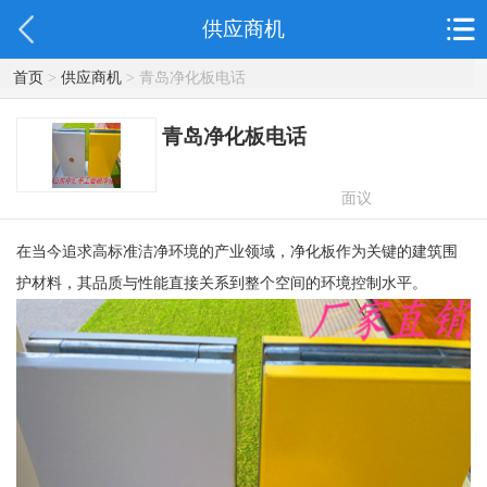
供应商机
首页
>
供应商机
> 青岛净化板电话
青岛净化板电话
面议
在当今追求高标准洁净环境的产业领域，净化板作为关键的建筑围
护材料，其品质与性能直接关系到整个空间的环境控制水平。