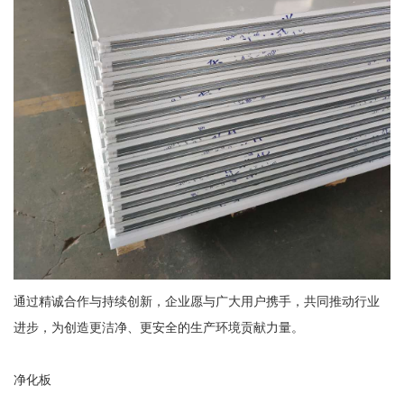
通过精诚合作与持续创新，企业愿与广大用户携手，共同推动行业
进步，为创造更洁净、更安全的生产环境贡献力量。
净化板