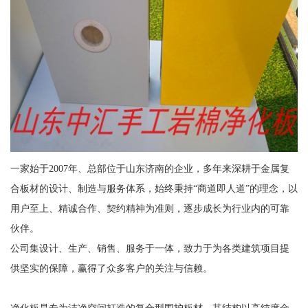
一家始于2007年、总部位于山东济南的企业，多年来深耕于金属复
合板材的设计、制造与服务体系，始终秉持“商道即人道”的理念，以
用户至上、精诚合作、契约精神为准则，逐步成长为行业内的可靠
伙伴。
公司集设计、生产、销售、服务于一体，致力于为各类建筑项目提
供坚实的保障，赢得了众多客户的关注与信赖。
净化板是专为洁净空间打造的复合型围护板材，其结构以高纯度金