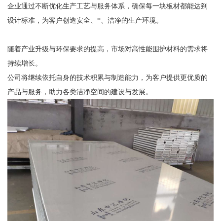
企业通过不断优化生产工艺与服务体系，确保每一块板材都能达到
设计标准，为客户创造安全、*、洁净的生产环境。
随着产业升级与环保要求的提高，市场对高性能围护材料的需求将
持续增长。
公司将继续依托自身的技术积累与制造能力，为客户提供更优质的
产品与服务，助力各类洁净空间的建设与发展。