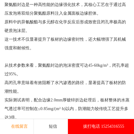
聚氨酯封边是一种高性能的边缘强化技术，其核心工艺在于通过高
压发泡将双组分聚氨酯原料注入金属面板边缘腔体。
原料中的异氰酸酯与多元醇在化学反应后形成致密且闭孔率极高的
硬质泡沫层。
这一技术不仅显著提升了板材的边缘密封性，还大幅增强了其机械
强度和耐候性。
从技术参数来看，聚氨酯封边的泡沫密度可达45-60kg/m³，闭孔率超
过95%。
高闭孔率意味着有效阻断了水汽渗透的路径，显著提高了板材的防
潮性能。
实际测试表明，配合边缘2.0mm厚镀锌折边处理后，板材整体的水蒸
气透过率可控制在≤0.85mg/(m²·h)以内，防潮能力较传统工艺提升多
达3倍。
这一特性使聚氨酯封边板材特别适用于高湿度环境或温差变化较大
在线留言
短信
拔打电话 15254316555