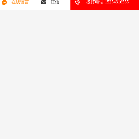
在线留言
短信
拔打电话 15254316555
的新型复合板材。
在保持产品防火、保温等核心优势的同时，我们还将关注材料的环
保性能，推动建筑材料的绿色可持续发展。
作为一家有着十多年专业经验的企业，我们深知产品质量和服务的
重要性。
未来，我们将继续完善生产管理体系，提升服务水平，为客户提供
从设计咨询到安装指导的全方位支持。
我们相信，通过持续的技术创新和诚信经营，岩棉彩钢板必将在更
多建筑领域发挥重要作用，为现代建筑的安全、节能与美观做出更
大贡献。
选择优质的岩棉彩钢板，不仅是对建筑质量的保障，更是对生命财
产安全的负责。