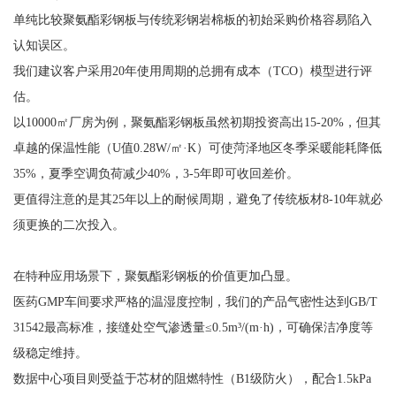
单纯比较聚氨酯彩钢板与传统彩钢岩棉板的初始采购价格容易陷入
认知误区。
我们建议客户采用20年使用周期的总拥有成本（TCO）模型进行评
估。
以10000㎡厂房为例，聚氨酯彩钢板虽然初期投资高出15-20%，但其
卓越的保温性能（U值0.28W/㎡·K）可使菏泽地区冬季采暖能耗降低
35%，夏季空调负荷减少40%，3-5年即可收回差价。
更值得注意的是其25年以上的耐候周期，避免了传统板材8-10年就必
须更换的二次投入。
在特种应用场景下，聚氨酯彩钢板的价值更加凸显。
医药GMP车间要求严格的温湿度控制，我们的产品气密性达到GB/T
31542最高标准，接缝处空气渗透量≤0.5m³/(m·h)，可确保洁净度等
级稳定维持。
数据中心项目则受益于芯材的阻燃特性（B1级防火），配合1.5kPa