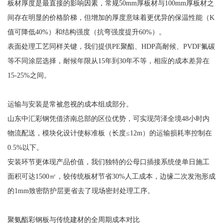
板材厚度是最直接的影响因素，常规50mm厚板材与100mm厚板材之
间存在明显的价格阶梯，但增加的厚度意味着更优异的保温性能（K
值可降低40%）和结构强度（抗弯强度提升60%）。
表面处理工艺同样关键，我们提供PE聚酯、HDP高耐候、PVDF氟碳
等不同涂层选择，耐候年限从15年到30年不等，相应的成本差异在
15-25%之间。
运输与安装是常被忽视的成本组成部分。
山东中汇彩钢凭借济南总部的区位优势，可实现菏泽全境48小时内
物流配送，模块化设计使标准板（长度≤12m）的运输损耗率控制在
0.5%以下。
安装环节更体现产品价值，我们独特的公母口插接系统使单日施工
面积可达1500㎡，较传统板材节省30%人工成本，边缘二次发泡形成
的1mm致密防护层更省去了现场密封处理工序。
聚氨酯彩钢板与传统建材的全周期成本对比