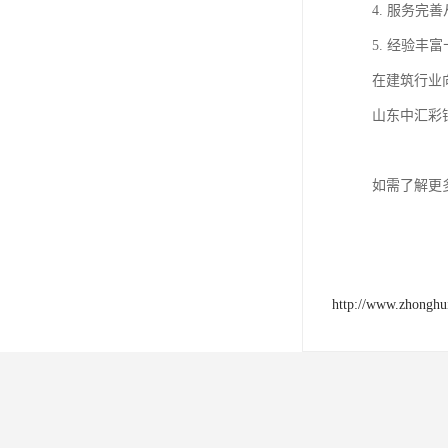
- 商业设
- 特殊场
- 医药领
产品模块化
同时，产品气
公司实力与
作为一家集
上、精诚合