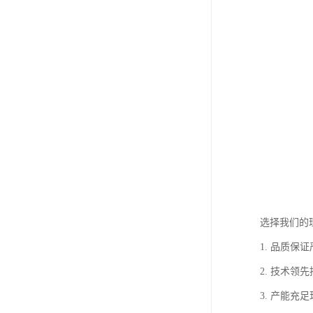
这一特性大
生产工艺与
山东中汇彩
公司引进了
我们建立了
聚氨酯彩钢
装便捷等综
广泛的应用
凭借其优异
- 工业建