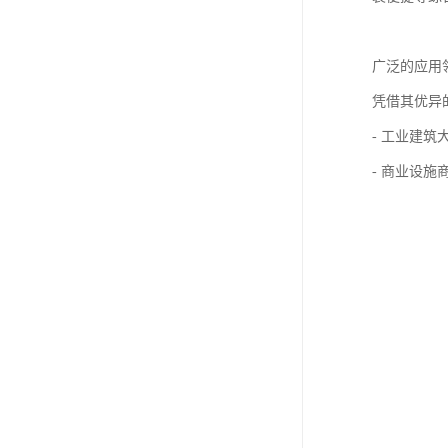
产品核心优
聚氨酯彩钢
分子级融合
这一独特结
卓越的隔热保
减少建筑能耗
这一特性使
出色的防水防
配合镀锌层
强大的结构性