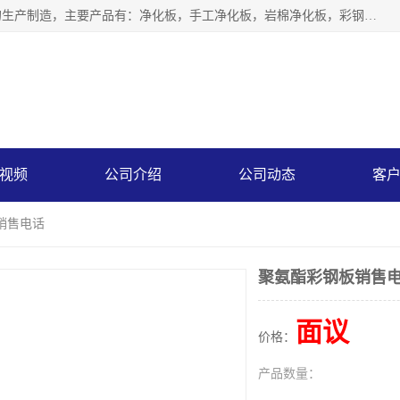
山东中汇彩钢有限公司专业从事聚氨酯封边岩棉板、岩棉板的生产制造，主要产品有：净化板，手工净化板，岩棉净化板，彩钢板，聚氨酯封边岩棉复合板，聚氨酯封边岩棉夹芯板。
视频
公司介绍
公司动态
客
销售电话
聚氨酯彩钢板销售
面议
价格：
产品数量：