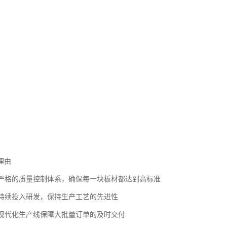
大拓展了产品的应用范围，为建筑设计提供了更多可能性。
质量保障
钢有限公司自2007年创立以来，始终坚持"客户至上，质量为本"的原则。
国际先进水准的双覆带连续生产线，年产能达300万平方米，确保产品供
完善的质量标准检验体系，从原材料采购到成品出厂的每一个环节都严格
板生产过程中采用的高压发泡工艺确保了芯材与面材的**结合，使产品具
合性能优势。
领域
的性能特点，我们的聚氨酯彩钢板产品已成功应用于多个领域：
筑大型厂房、发电厂、机库等，满足大跨度和高荷载需求