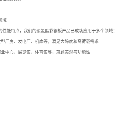
势解析
板是以高品质彩色涂层钢板为表层、聚氨酯硬泡为芯材的复合夹芯板材，
。
构赋予了产品多重优异性能：
温性能聚氨酯芯材闭孔率高达97%以上，导热系数低至0.018-0.024W/
25%以上。
其成为节能建筑的理想选择，尤其适用于对温度控制要求严格的场所。
潮性能产品边缘采用双组分聚氨酯二次发泡封边技术，形成0.8-1.2mm致密防
防腐处理，整体耐候性可达25年，有效应对各种恶劣气候条件。
能板材抗弯强度达150-220MPa，可承受1.5kPa均布荷载不变形，完