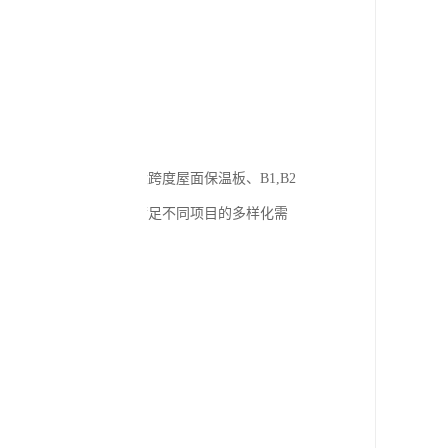
应充足稳定。
把控。
有防火、防水、隔热、环保、低碳节能、美观、安