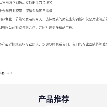
施商业中心、展览馆、体育馆等，兼顾美观与功能性
所移动通讯机房、冷库、净化车间、洁净厂房等，满足严苛环境要求
域GMP车间等对温湿度控制及洁净度要求极高的场所
插接结构设计实现了单日1500㎡的高效安装，大幅缩短施工周期。
密性完全符合GB/T 31542标准，为各类专业场所提供可靠保障。
服务承诺
设计、制造、生产、销售、服务为一体的综合性企业，山东中汇彩钢有限公
作、契约精神为指导发展壮大。