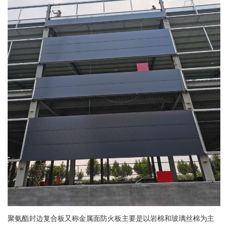
聚氨酯封边复合板又称金属面防火板主要是以岩棉和玻璃丝棉为主