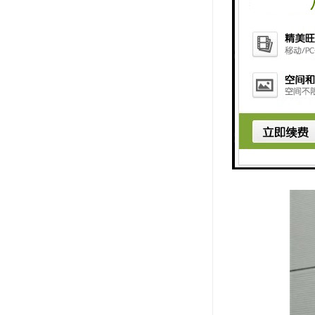
5. 易于
重新生成