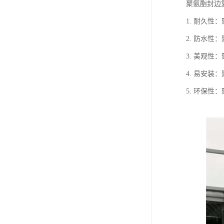
聚氨酯封边
1. 耐久
2. 防水
3. 美观
4. 易安
5. 环保