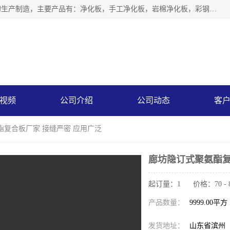
山东中汇彩钢有限公司专业从事聚氨酯封边岩棉板、岩棉板的生产制造，主要产品有：净化板，手工净化板，岩棉净化板，彩钢板，聚氨酯封边岩棉复合板，聚氨酯封边岩棉夹芯板。
视频
公司介绍
公司动态
客
酯复合板厂家 接缝严密 应用广泛
廊坊隐订式聚氨酯复
起订量：1 价格：70 - 
产品数量：
9999.00平方
发货地址：
山东省滨州