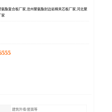
聚氨酯复合板厂家,沧州聚氨酯封边岩棉夹芯板厂家,河北聚
厂家
6555
建筑外墙/屋面等