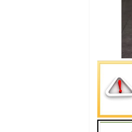
聚氨酯封边
1. 耐磨
2. 耐化
3. 耐温
4. 美观