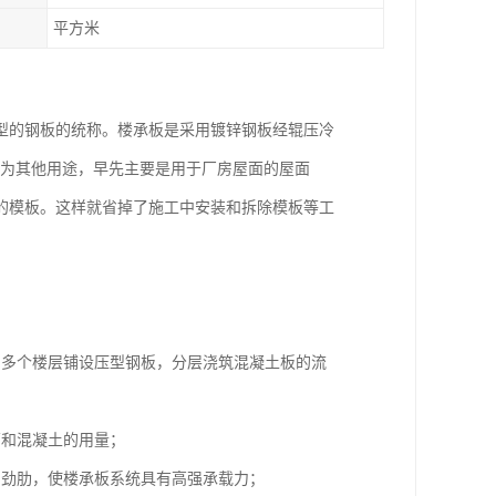
平方米
型的钢板的统称。楼承板是采用镀锌钢板经辊压冷
选为其他用途，早先主要是用于厂房屋面的屋面
的模板。这样就省掉了施工中安装和拆除模板等工
用多个楼层铺设压型钢板，分层浇筑混凝土板的流
筋和混凝土的用量；
加劲肋，使楼承板系统具有高强承载力；