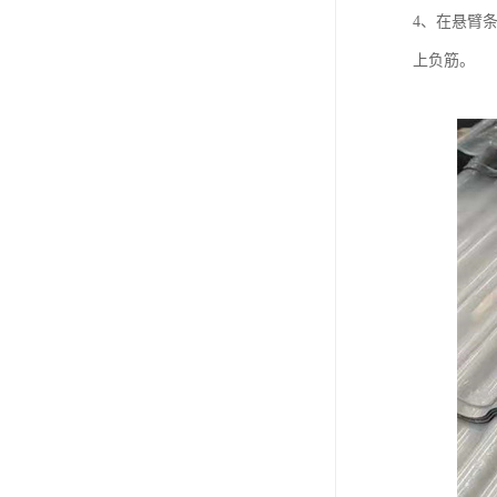
4、在悬臂
上负筋。