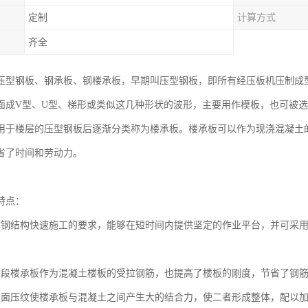
定制
计算方式
齐全
压型钢板、钢承板、钢楼承板，早期叫压型钢板，即所有经压板机压制成
面成V型、U型、梯形或类似这几种形状的波形，主要用作模板，也可被
用于楼层的压型钢板后逐渐分类称为楼承板。楼承板可以作为现浇混凝土
省了时间和劳动力。
特点：
体钢结构快速施工的要求，能够在短时间内提供坚定的作业平台，并可采
阶段楼承板作为混凝土楼板的受拉钢筋，也提高了楼板的刚度，节省了钢
表面压纹使楼承板与混凝土之间产生大的结合力，使二者形成整体，配以