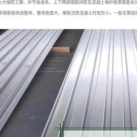
，大大缩短工期，并节省成本。上下两层钢筋间距及混凝土保护层厚度能充
将钢筋骨焊成整体，整体刚度大，楼板浇筑混凝土时变形小，一般无需加