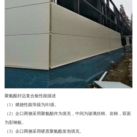
聚氨酯封边复合板性能描述
（1）燃烧性能等级为B1级。
（2）企口两侧采用聚氨酯作为填充，中间为玻璃丝棉、岩棉，双面
为彩钢板。
（3）企口两侧采用硬质聚氨酯发泡填充。