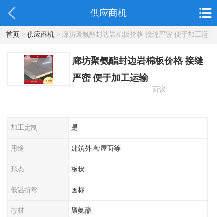
供应商机
首页
>
供应商机
> 廊坊聚氨酯封边岩棉板价格 接缝严密 便于加工运
输
廊坊聚氨酯封边岩棉板价格 接缝
严密 便于加工运输
面议
加工定制
是
用途
建筑外墙/屋面等
形态
板状
低温折弯
国标
芯材
聚氨酯