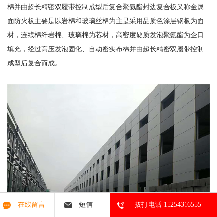
棉并由超长精密双履带控制成型后复合聚氨酯封边复合板又称金属
面防火板主要是以岩棉和玻璃丝棉为主是采用品质色涂层钢板为面
材，连续棉纤岩棉、玻璃棉为芯材，高密度硬质发泡聚氨酯为企口
填充，经过高压发泡固化、自动密实布棉并由超长精密双履带控制
成型后复合而成。
在线留言
短信
拔打电话 15254316555