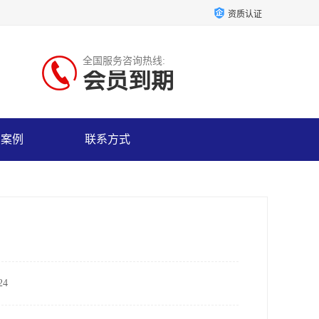
资质认证
全国服务咨询热线:
会员到期
户案例
联系方式
4