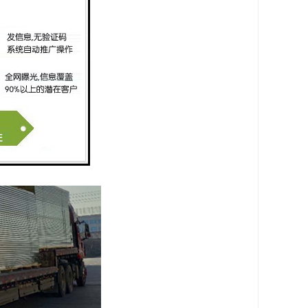
优化了整体性能。