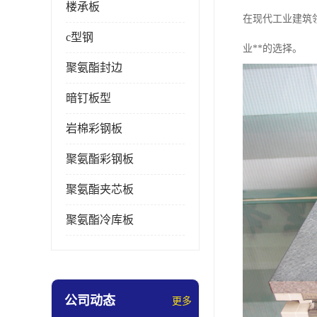
楼承板
在现代工业建筑
c型钢
业**的选择。
聚氨酯封边
暗钉板型
岩棉彩钢板
聚氨酯彩钢板
聚氨酯夹芯板
聚氨酯冷库板
公司动态
更多