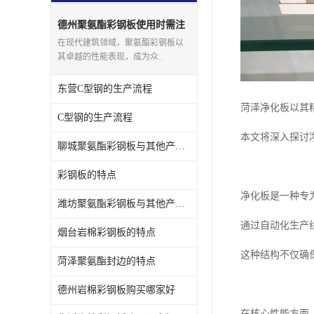
德州聚氨酯彩钢板使用时需注
意事项
在现代建筑领域，聚氨酯彩钢板以
其卓越的性能表现，成为众..
东营C型钢的生产流程
菏泽净化板以其
C型钢的生产流程
本文将深入探讨
聊城聚氨酯彩钢板与其他产品有哪些区别
彩钢板的特点
净化板是一种专
潍坊聚氨酯彩钢板与其他产品有哪些区别
通过自动化生产
烟台岩棉彩钢板的特点
这种结构不仅确
菏泽聚氨酯封边的特点
德州岩棉彩钢板购买哪家好
在核心性能方面