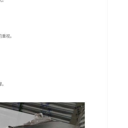
况。
的重视。
撑。