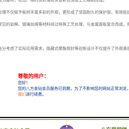
板为基材，经过严格的预处理和多道彩色涂层工艺精制而成。
处理不仅赋予板材丰富多彩的外观，更形成了坚固耐久的保护层，有效抵
常见的岩棉、玻璃丝绵等材料经过特殊工艺处理，与金属面板复合而成，
充分考虑了实际应用需求，隐藏式聚酯侧封等创新设计不仅提升了外观美
化使得板材在安装时更加便捷，同时确保了建筑围护系统的整体性和稳定
特点在于其出色的综合性能。
强的特性使得板材在保证结构强度的同时，大大减轻了建筑物的荷载，为
处理的表面具有优异的耐腐蚀性能，能够长期保持美观如新的状态。