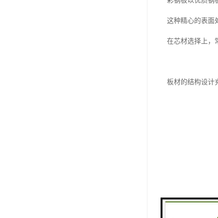
彩钢板以优质钢
这种精心的表面
在芯材选择上，
板材的结构设计
这种结构上的优
卓越的性能特点
彩钢板较显著的
首先，其轻质高
其次，经过特殊