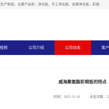
山东中汇彩钢有限公司专业从事聚氨酯封边岩棉板、岩棉板的生产制造，主要产品有：净化板，手工净化板，岩棉净化板，彩钢板，聚氨酯封边岩棉复合板，聚氨酯封边岩棉夹芯板。
视频
公司介绍
公司动态
客
威海聚氨酯彩钢板的特点
时间：2025-11-16
点击次数：22