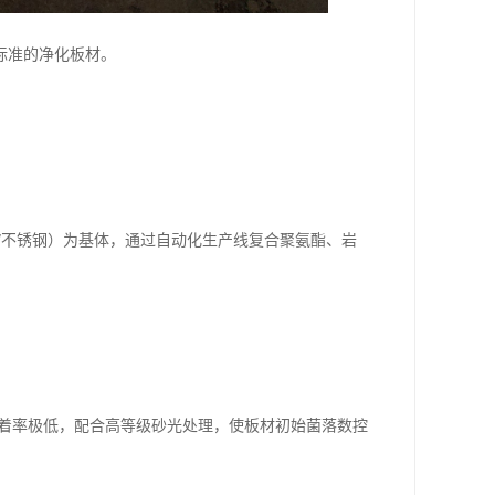
标准的净化板材。
/不锈钢）为基体，通过自动化生产线复合聚氨酯、岩
附着率极低，配合高等级砂光处理，使板材初始菌落数控