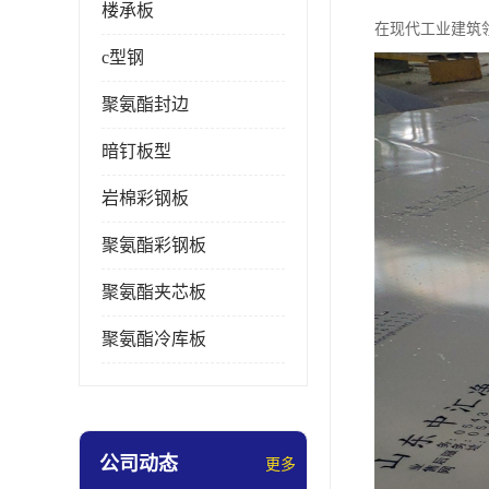
楼承板
在现代工业建筑
c型钢
聚氨酯封边
暗钉板型
岩棉彩钢板
聚氨酯彩钢板
聚氨酯夹芯板
聚氨酯冷库板
公司动态
更多