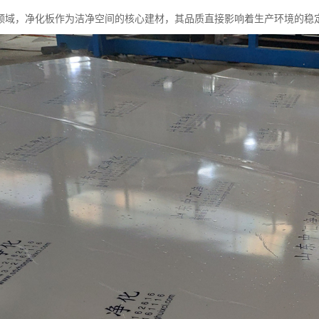
领域，净化板作为洁净空间的核心建材，其品质直接影响着生产环境的稳