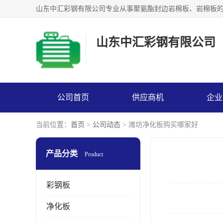
山东中汇彩钢有限公司
公司首页
供应商机
企业
当前位置：
首页
>
公司动态
> 潍坊净化板购买哪家好
产品分类
Product
彩钢板
净化板