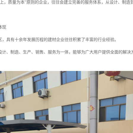
至上，质量为本”原则的企业，往往会建立完善的服务体系，从设计、制造
体现
区，具有十余年发展历程的建材企业往往积累了丰富的行业经验。
设计、制造、生产、销售、服务为一体，能够为广大用户提供全面的解决