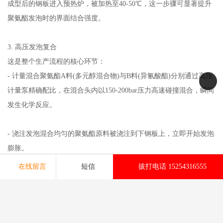
成型后的钢板进入预热炉，被加热至40-50℃，这一步骤可显著提升
聚氨酯发泡时的界面结合强度。
3. 高压发泡复合
这是整个生产流程的核心环节：
- 计量混合聚氨酯A料(多元醇混合物)与B料(异氰酸酯)分别通过高压
计量泵精确配比，在混合头内以150-200bar压力高速碰撞混合，瞬间
发生化学反应。
- 浇注发泡混合均匀的聚氨酯原料被浇注到下钢板上，立即开始发泡
膨胀。
此时上下钢板在双履带输送系统带动下匀速前进，通过精确温控的
在线留言
短信
拔打电话 15254316555
发泡通道，聚氨酯在45-60秒内完成发泡、固化全过程。
- 压力控制双履带施加0.3-0.5MPa的恒定压力，确保聚氨酯泡孔结构
均匀细密，闭孔率达到97%以上，形成导热系数仅0.018-